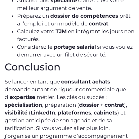
Affichez une
spécialité
claire : c’est votre
meilleur argument de vente.
Préparez un
dossier de compétences
prêt
à l’emploi et un modèle de
contrat
.
Calculez votre
TJM
en intégrant les jours non
facturés.
Considérez le
portage salarial
si vous voulez
démarrer avec un filet de sécurité.
Conclusion
Se lancer en tant que
consultant achats
demande autant de rigueur commerciale que
d’
expertise
métier. Les clés du succès :
spécialisation
, préparation (
dossier
+
contrat
),
visibilité
(
LinkedIn
,
plateformes
,
cabinets
) et
gestion anticipée de son agenda et de sa
tarification. Si vous voulez aller plus loin,
j’organise un programme d’accompagnement