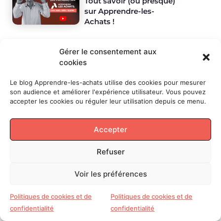
Tout savoir (ou presque)
sur Apprendre-les-
Achats !
Gérer le consentement aux
LES
SUJETS
cookies
Digital
Inspiration
Management
Masterclass
Pratiques
Actualités
Et si
Le blog Apprendre-les-achats utilise des cookies pour mesurer
on
son audience et améliorer l'expérience utilisateur. Vous pouvez
parlait
accepter les cookies ou réguler leur utilisation depuis ce menu.
Achats
et ... ?
Accepter
SUIVEZ
-MOI
Refuser
Voir les préférences
Politiques de cookies et de
Politiques de cookies et de
confidentialité
confidentialité