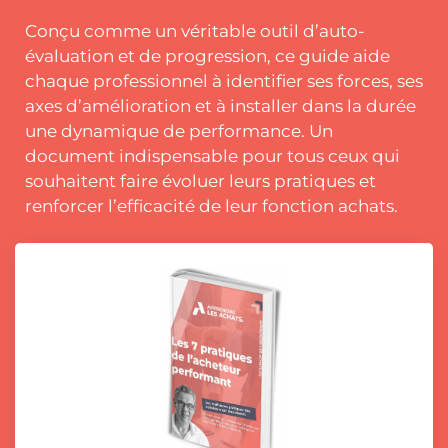
Conçu comme un véritable outil d’auto-
évaluation et de progression, ce guide aide
chaque professionnel à identifier ses forces, ses
axes d’amélioration et à installer dans la durée
une dynamique de performance. Un
document indispensable pour tous ceux qui
souhaitent faire évoluer leurs pratiques et
renforcer l’efficacité de leur fonction achats.