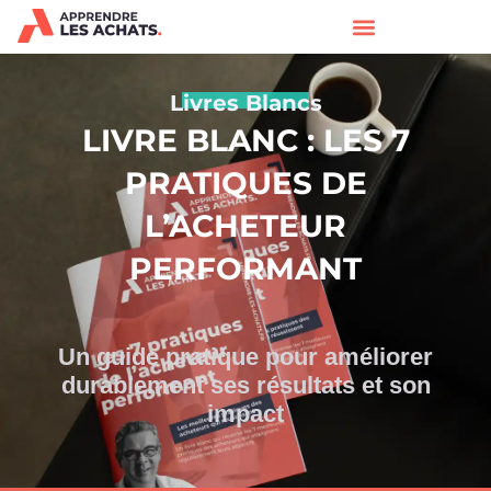
Livres Blancs
LIVRE BLANC : LES 7
PRATIQUES DE
L’ACHETEUR
PERFORMANT
Un guide pratique pour améliorer
durablement ses résultats et son
impact