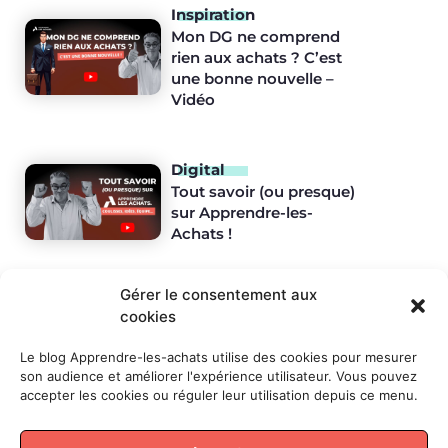
Inspiration
Mon DG ne comprend
rien aux achats ? C’est
une bonne nouvelle –
Vidéo
Digital
Tout savoir (ou presque)
sur Apprendre-les-
Achats !
Gérer le consentement aux
LES
SUJETS
cookies
Digital
Inspiration
Management
Masterclass
Pratiques
Actualités
Et si
Le blog Apprendre-les-achats utilise des cookies pour mesurer
on
son audience et améliorer l'expérience utilisateur. Vous pouvez
parlait
accepter les cookies ou réguler leur utilisation depuis ce menu.
Achats
et ... ?