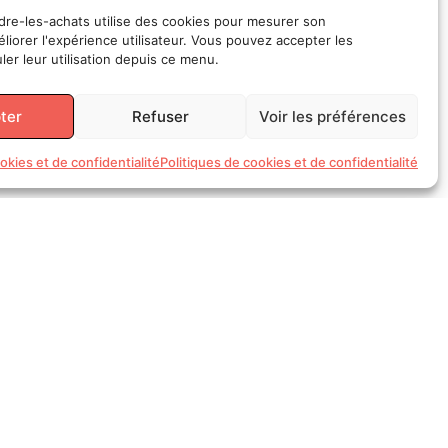
ES
SUJETS
re-les-achats utilise des cookies pour mesurer son
liorer l'expérience utilisateur. Vous pouvez accepter les
Digital
Inspiration
Management
Masterclass
Pratiques
Actualités
Et si
ler leur utilisation depuis ce menu.
on
parlait
Achats
ter
Refuser
Voir les préférences
et ... ?
okies et de confidentialité
Politiques de cookies et de confidentialité
UIVEZ
-MOI