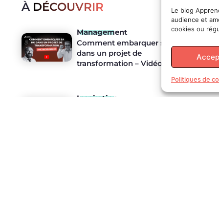
À
DÉCOUVRIR
L
Le blog Apprend
audience et amé
cookies ou régu
Management
Comment embarquer sa DG
dans un projet de
Accep
transformation – Vidéo
Politiques de co
S
Inspiration
Mon DG ne comprend rien
aux achats ? C’est une bonne
nouvelle – Vidéo
Digital
Tout savoir (ou presque) sur
Apprendre-les-Achats !