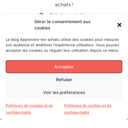
achats !
Débuter sur le blog
Gérer le consentement aux
Plan du site
cookies
Glossaire achats
Le blog Apprendre-les-achats utilise des cookies pour mesurer
son audience et améliorer l'expérience utilisateur. Vous pouvez
À
DÉCOUVRIR
accepter les cookies ou réguler leur utilisation depuis ce menu.
Management
Accepter
Comment embarquer sa
DG dans un projet de
Refuser
transformation – Vidéo
Voir les préférences
Inspiration
Politiques de cookies et de
Politiques de cookies et de
Mon DG ne comprend
confidentialité
confidentialité
rien aux achats ? C’est
une bonne nouvelle –
Vidéo