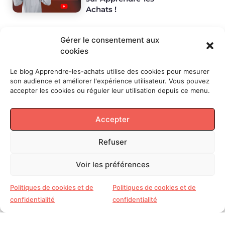
Achats !
Gérer le consentement aux
LES
SUJETS
cookies
Digital
Inspiration
Management
Masterclass
Pratiques
Actualités
Et si
Le blog Apprendre-les-achats utilise des cookies pour mesurer
on
son audience et améliorer l'expérience utilisateur. Vous pouvez
parlait
accepter les cookies ou réguler leur utilisation depuis ce menu.
Achats
et ... ?
Accepter
SUIVEZ
-MOI
Refuser
Voir les préférences
Politiques de cookies et de
Politiques de cookies et de
confidentialité
confidentialité